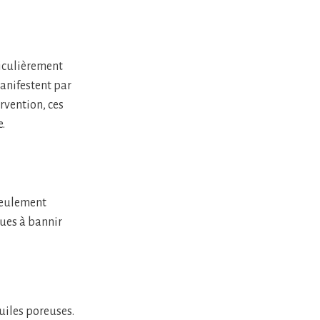
ticulièrement
manifestent par
rvention, ces
.
 seulement
ques à bannir
uiles poreuses.