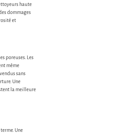
nettoyeurs haute
t des dommages
osité et
es poreuses. Les
vent même
, vendus sans
rture. Une
stent la meilleure
g terme. Une