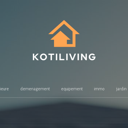
ieure
demenagement
equipement
immo
jardin