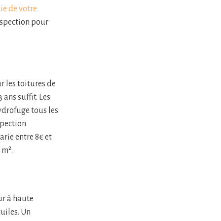
ie de votre
nspection pour
r les toitures de
ans suffit. Les
hydrofuge tous les
spection
rie entre 8€ et
 m².
ur à haute
uiles. Un