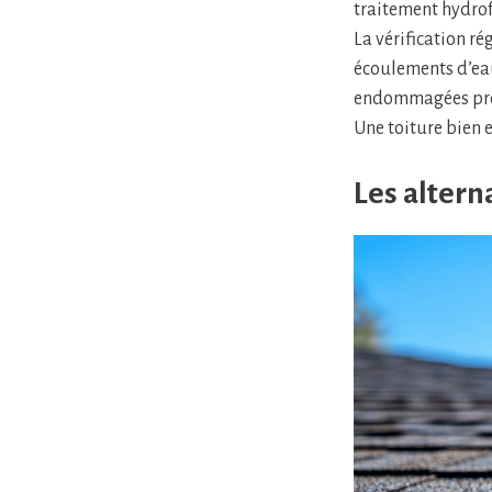
traitement hydrofu
La vérification ré
écoulements d’eau
endommagées prévi
Une toiture bien 
Les alter