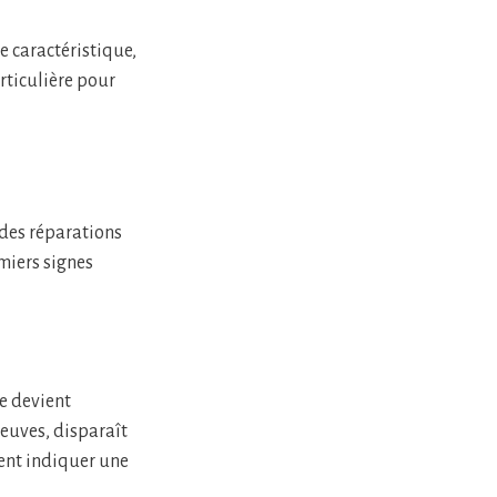
e caractéristique,
rticulière pour
 des réparations
miers signes
ce devient
neuves, disparaît
ment indiquer une