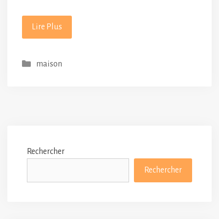
Lire Plus
Catégories
maison
Rechercher
Rechercher